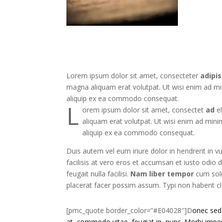
Lorem ipsum dolor sit amet, consecteter
adipis
magna aliquam erat volutpat. Ut wisi enim ad mini
aliquip ex ea commodo consequat.
L
orem ipsum dolor sit amet, consectet
ad
el
aliquam erat volutpat. Ut wisi enim ad minim
aliquip ex ea commodo consequat.
Duis autem vel eum iriure dolor in hendrerit in vu
facilisis at vero eros et accumsan et iusto odio 
feugait nulla facilisi.
Nam liber tempor
cum solu
placerat facer possim assum. Typi non habent clar
[pmc_quote border_color=”#E04028″]D
onec sed 
at, commodo vitae, feugiat in, nunc. Morbi impe