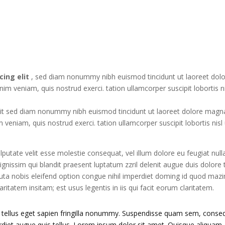
cing elit
, sed diam nonummy nibh euismod tincidunt ut laoreet dol
m veniam, quis nostrud exerci. tation ullamcorper suscipit lobortis ni
it sed diam nonummy nibh euismod tincidunt ut laoreet dolore magn
 veniam, quis nostrud exerci. tation ullamcorper suscipit lobortis nisl 
lputate velit esse molestie consequat, vel illum dolore eu feugiat null
dignissim qui blandit praesent luptatum zzril delenit augue duis dolore 
ta nobis eleifend option congue nihil imperdiet doming id quod maz
itatem insitam; est usus legentis in iis qui facit eorum claritatem.
tellus eget sapien fringilla nonummy.
Suspendisse quam sem, conse
rdiet augue quis tellus. Lorem ipsum dolor sit amet. Quisque aliquam.