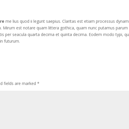
ere
me lius quod ii legunt saepius. Claritas est etiam processus dynam
. Mirum est notare quam littera gothica, quam nunc putamus parum
tis per seacula quarta decima et quinta decima. Eodem modo typi, qu
in futurum.
ed fields are marked
*