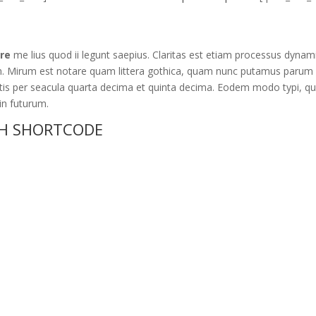
ere
me lius quod ii legunt saepius. Claritas est etiam processus dynam
. Mirum est notare quam littera gothica, quam nunc putamus parum
tis per seacula quarta decima et quinta decima. Eodem modo typi, qu
in futurum.
TH SHORTCODE