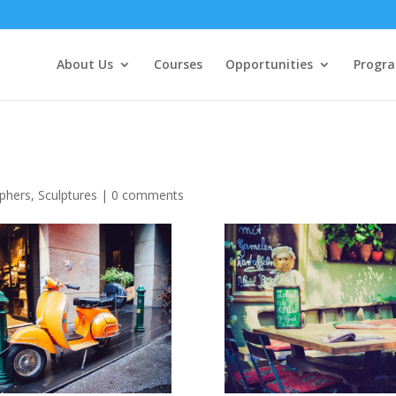
About Us
Courses
Opportunities
Progr
phers
,
Sculptures
|
0 comments