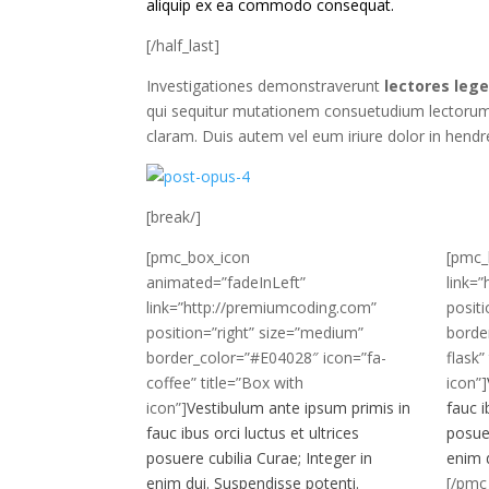
aliquip ex ea commodo consequat.
[/half_last]
Investigationes demonstraverunt
lectores leg
qui sequitur mutationem consuetudium lectorum
claram. Duis autem vel eum iriure dolor in hendre
[break/]
[pmc_box_icon
[pmc_
animated=”fadeInLeft”
link=
link=”http://premiumcoding.com”
posit
position=”right” size=”medium”
borde
border_color=”#E04028″ icon=”fa-
flask”
coffee” title=”Box with
icon”]
icon”]
Vestibulum ante ipsum primis in
fauc i
fauc ibus orci luctus et ultrices
posuer
posuere cubilia Curae; Integer in
enim d
enim dui. Suspendisse potenti.
[/pmc