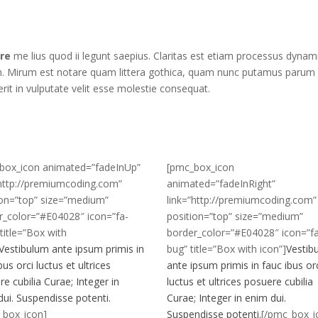
ere
me lius quod ii legunt saepius. Claritas est etiam processus dynam
. Mirum est notare quam littera gothica, quam nunc putamus parum
rit in vulputate velit esse molestie consequat.
box_icon animated=”fadeInUp”
[pmc_box_icon
”http://premiumcoding.com”
animated=”fadeInRight”
ion=”top” size=”medium”
link=”http://premiumcoding.com”
r_color=”#E04028″ icon=”fa-
position=”top” size=”medium”
 title=”Box with
border_color=”#E04028″ icon=”f
Vestibulum ante ipsum primis in
bug” title=”Box with icon”]
Vestib
bus orci luctus et ultrices
ante ipsum primis in fauc ibus or
e cubilia Curae; Integer in
luctus et ultrices posuere cubilia
ui. Suspendisse potenti.
Curae; Integer in enim dui.
_box_icon]
Suspendisse potenti.
[/pmc_box_i