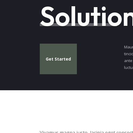
Solutio
Mauri
tinci
Get Started
ante 
luctu
Vivamus magna justo, lacinia eget consecte