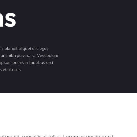
ns
s blandit aliquet elit, eget
dunt nibh pulvinar a. Vestibulum
ipsum primis in faucibus orci
s et ultrices
tur sed, convallis at tellus. Lorem ipsum dolor sit