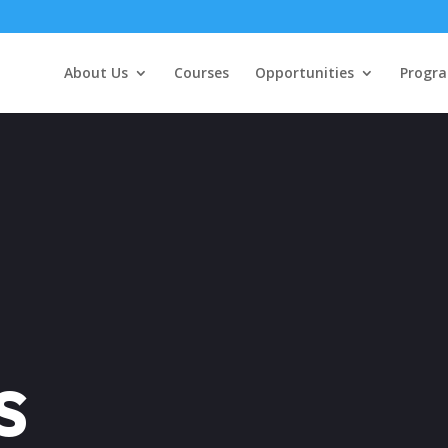
About Us
Courses
Opportunities
Progr
s