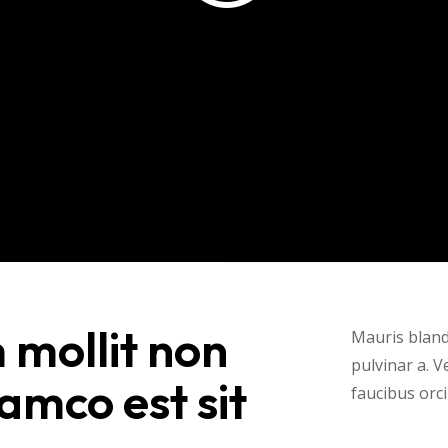
mollit non
Mauris blandi
pulvinar a. 
amco est sit
faucibus orci